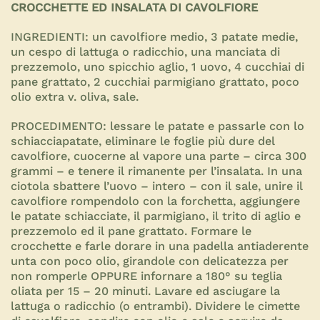
CROCCHETTE ED INSALATA DI CAVOLFIORE
INGREDIENTI:
un cavolfiore medio, 3 patate medie,
un cespo di lattuga o radicchio, una manciata di
prezzemolo, uno spicchio aglio, 1 uovo, 4 cucchiai di
pane grattato, 2 cucchiai parmigiano grattato, poco
olio extra v. oliva, sale.
PROCEDIMENTO:
lessare le patate e passarle con lo
schiacciapatate, eliminare le foglie più dure del
cavolfiore, cuocerne al vapore una parte – circa 300
grammi – e tenere il rimanente per l’insalata. In una
ciotola sbattere l’uovo – intero – con il sale, unire il
cavolfiore rompendolo con la forchetta, aggiungere
le patate schiacciate, il parmigiano, il trito di aglio e
prezzemolo ed il pane grattato. Formare le
crocchette e farle dorare in una padella antiaderente
unta con poco olio, girandole con delicatezza per
non romperle OPPURE infornare a 180° su teglia
oliata per 15 – 20 minuti. Lavare ed asciugare la
lattuga o radicchio (o entrambi). Dividere le cimette