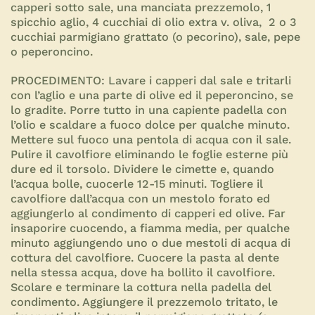
capperi sotto sale, una manciata prezzemolo, 1
spicchio aglio, 4 cucchiai di olio extra v. oliva, 2 o 3
cucchiai parmigiano grattato (o pecorino), sale, pepe
o peperoncino.
PROCEDIMENTO:
Lavare i capperi dal sale e tritarli
con l’aglio e una parte di olive ed il peperoncino, se
lo gradite. Porre tutto in una capiente padella con
l’olio e scaldare a fuoco dolce per qualche minuto.
Mettere sul fuoco una pentola di acqua con il sale.
Pulire il cavolfiore eliminando le foglie esterne più
dure ed il torsolo. Dividere le cimette e, quando
l’acqua bolle, cuocerle 12-15 minuti. Togliere il
cavolfiore dall’acqua con un mestolo forato ed
aggiungerlo al condimento di capperi ed olive. Far
insaporire cuocendo, a fiamma media, per qualche
minuto aggiungendo uno o due mestoli di acqua di
cottura del cavolfiore. Cuocere la pasta al dente
nella stessa acqua, dove ha bollito il cavolfiore.
Scolare e terminare la cottura nella padella del
condimento. Aggiungere il prezzemolo tritato, le