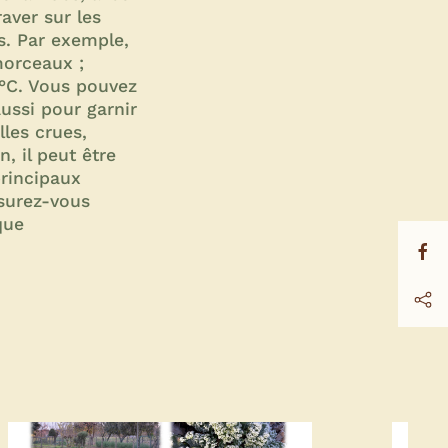
raver sur les
s. Par exemple,
morceaux ;
0 °C. Vous pouvez
ussi pour garnir
les crues,
, il peut être
principaux
ssurez-vous
que