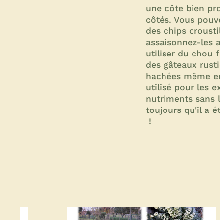
une côte bien pron
côtés. Vous pouve
des chips crousti
assaisonnez-les a
utiliser du chou 
des gâteaux rusti
hachées même en s
utilisé pour les e
nutriments sans l
toujours qu'il a é
!