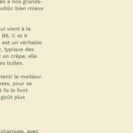
és à nos grands-
 public bien mieux
i vient à la
 B6, C et K
 est un véritable
r, typique des
 en crêpe, elle
es bulles.
enir le meilleur
ntes, pour se
 ils le font
 goût plus
 charnues, avec