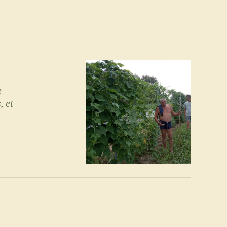
e
, et