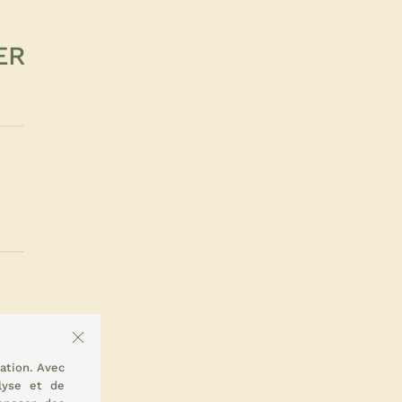
ER
ation. Avec
lyse et de