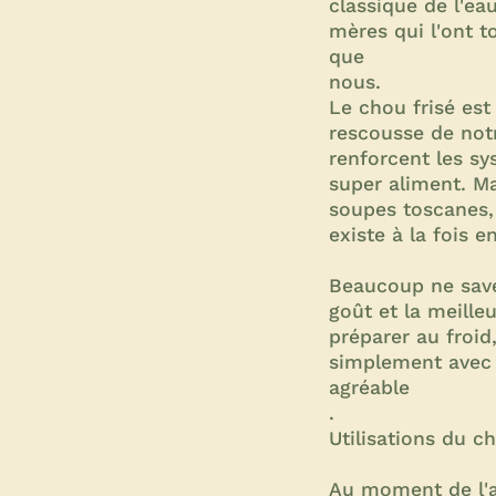
classique de l'e
mères qui l'ont t
que
nous.
Le chou frisé est
rescousse de not
renforcent les sy
super aliment. Ma
soupes toscanes, 
existe à la fois e
Beaucoup ne saven
goût et la meille
préparer au froid,
simplement avec d
agréable
.
Utilisations du c
Au moment de l'ac