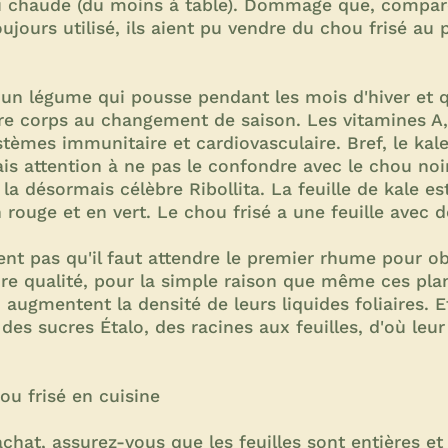
au chaude (du moins à table). Dommage que, compar
oujours utilisé, ils aient pu vendre du chou frisé au
 un légume qui pousse pendant les mois d'hiver et qu
re corps au changement de saison. Les vitamines A,
stèmes immunitaire et cardiovasculaire. Bref, le kale
is attention à ne pas le confondre avec le chou noi
la désormais célèbre Ribollita. La feuille de kale est
n rouge et en vert. Le chou frisé a une feuille avec d
t pas qu'il faut attendre le premier rhume pour obt
ure qualité, pour la simple raison que même ces pla
 augmentent la densité de leurs liquides foliaires. Et
es sucres Étalo, des racines aux feuilles, d'où leur
hou frisé en cuisine
hat, assurez-vous que les feuilles sont entières et