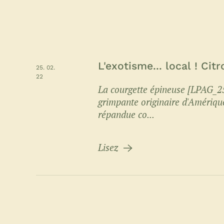
L'exotisme... local ! Cit
25. 02.
22
La courgette épineuse [LPAG_25
grimpante originaire d'Amérique 
répandue co...
Lisez