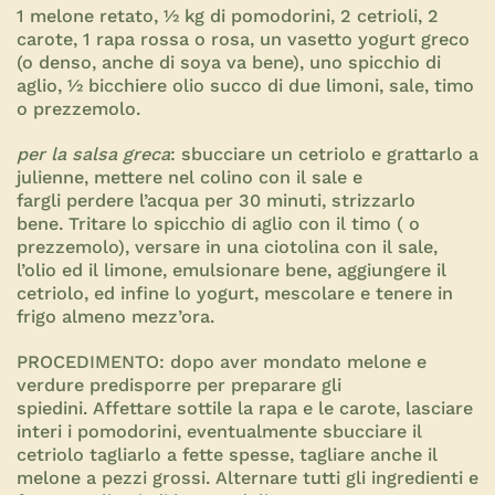
1 melone retato, ½ kg di pomodorini, 2 cetrioli, 2
carote, 1 rapa rossa o rosa, un vasetto yogurt greco
(o denso, anche di soya va bene), uno spicchio di
aglio, ½ bicchiere olio succo di due limoni, sale, timo
o prezzemolo.
per la salsa greca
: sbucciare un cetriolo e grattarlo a
julienne, mettere nel colino con il sale e
fargli perdere l’acqua per 30 minuti, strizzarlo
bene. Tritare lo spicchio di aglio con il timo ( o
prezzemolo), versare in una ciotolina con il sale,
l’olio ed il limone, emulsionare bene, aggiungere il
cetriolo, ed infine lo yogurt, mescolare e tenere in
frigo almeno mezz’ora.
PROCEDIMENTO:
dopo aver mondato melone e
verdure predisporre per preparare gli
spiedini. Affettare sottile la rapa e le carote, lasciare
interi i pomodorini, eventualmente sbucciare il
cetriolo tagliarlo a fette spesse, tagliare anche il
melone a pezzi grossi. Alternare tutti gli ingredienti e