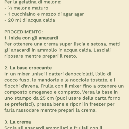
Per la gelatina di melone:
- ½ melone maturo
- 1 cucchiaino e mezzo di agar agar
- 20 ml di acqua calda
PROCEDIMENTO:
1.
Inizia con gli anacardi
Per ottenere una crema super liscia e setosa, metti
gli anacardi in ammollo in acqua calda. Lasciali
riposare mentre prepari il resto.
2.
La base croccante
In un mixer unisci i datteri denocciolati, l’olio di
cocco fuso, le mandorle e le nocciole tostate, e i
fiocchi d’avena. Frulla con il mixer fino a ottenere un
composto omogeneo e compatto. Versa la base in
uno stampo da 25 cm (puoi usare della carta forno
se preferisci), pressa bene e riponi in
freezer
per
farla rassodare mentre prepari la crema.
3.
La crema
Scola gli anacardi ammollati e frullali con il