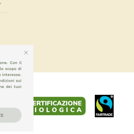
ione. Con il
llo scopo di
o interesse.
ndizioni sui
ne dei tuoi
ZE