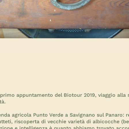
l primo appuntamento del Biotour 2019, viaggio alla 
tà.
enda agricola Punto Verde a Savignano sul Panaro: re
tteti, riscoperta di vecchie varietà di albicocche (be
azione e intelligenza è quanto abbiamo trovato acc