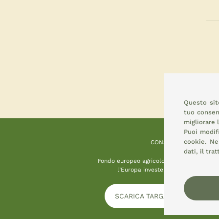
Questo sito
tuo consens
migliorare 
Puoi modif
cookie.
Nel
CONSEMI
dati, il tr
Fondo europeo agricolo per lo sviluppo ru
l’Europa investe nelle zone rurali
SCARICA TARGA INFORMATIVA