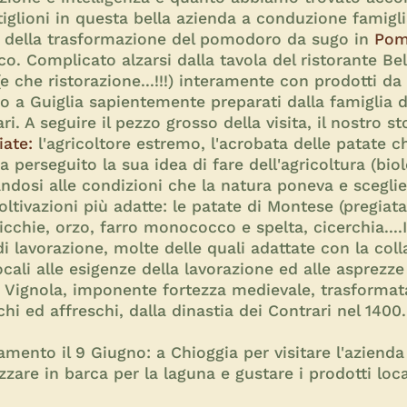
stiglioni in questa bella azienda a conduzione famigli
 della trasformazione del pomodoro da sugo in
Pom
co. Complicato alzarsi dalla tavola del ristorante Be
e che ristorazione...!!!) interamente con prodotti da
ro a Guiglia sapientemente preparati dalla famiglia 
. A seguire il pezzo grosso della visita, il nostro st
iate:
l'agricoltore estremo, l'acrobata delle patate 
perseguito la sua idea di fare dell'agricoltura (biol
dosi alle condizioni che la natura poneva e scegli
ltivazioni più adatte: le patate di Montese (pregiata 
icchie, orzo, farro monococco e spelta, cicerchia....
 lavorazione, molte delle quali adattate con la col
locali alle esigenze della lavorazione ed alle asprezz
 Vignola, imponente fortezza medievale, trasformat
chi ed affreschi, dalla dinastia dei Contrari nel 1400.
ento il 9 Giugno: a Chioggia per visitare l'azienda
zzare in barca per la laguna e gustare i prodotti loc