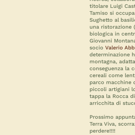
titolare Luigi Ca
Tamiso si occupa
Sughetto al basili
una ristorazione (
biologica in cent
Giovanni Montanari
socio
Valerio Abb
determinazione ha 
montagna, adattan
conseguenza la co
cereali come lent
parco macchine di
piccoli artigiani 
tappa la Rocca di
arricchita di stuc
Prossimo appuntam
Terra Viva, scorra
perdere!!!!