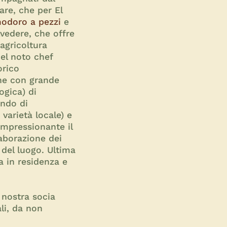
are, che per El
odoro a pezzi
e
lvedere, che offre
 agricoltura
del noto chef
orico
che con grande
ogica) di
endo di
varietà locale) e
Impressionante il
laborazione dei
e del luogo. Ultima
a in residenza e
 nostra socia
ali, da non