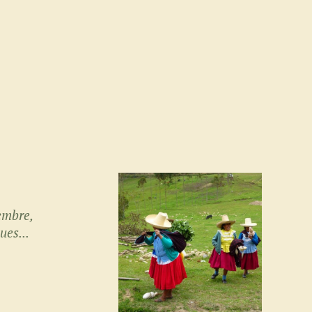
embre,
ues...