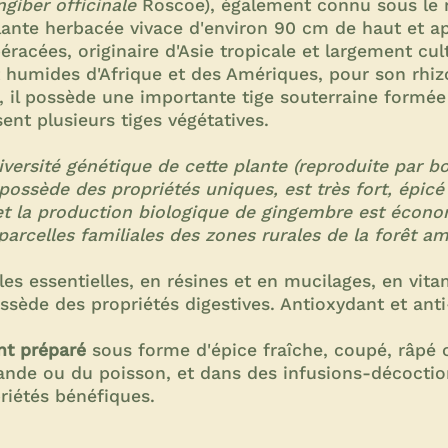
ngiber officinale
Roscoe), également connu sous le 
lante herbacée vivace d'environ 90 cm de haut et a
éracées, originaire d'Asie tropicale et largement cul
 humides d'Afrique et des Amériques, pour son rhi
, il possède une importante tige souterraine formé
sent plusieurs tiges végétatives.
diversité génétique de cette plante (reproduite par bo
possède des propriétés uniques, est très fort, épicé
, et la production biologique de gingembre est éco
parcelles familiales des zones rurales de la forêt a
les essentielles, en résines et en mucilages, en vita
ssède des propriétés digestives. Antioxydant et ant
nt préparé
sous forme d'épice fraîche, coupé, râpé 
iande ou du poisson, et dans des infusions-décocti
iétés bénéfiques.