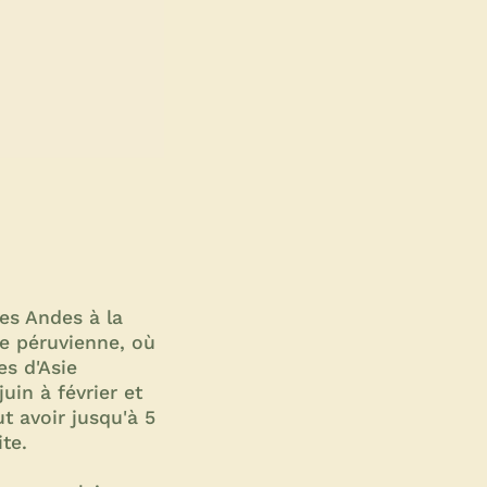
tes Andes à la
ie péruvienne, où
es d'Asie
uin à février et
t avoir jusqu'à 5
te.