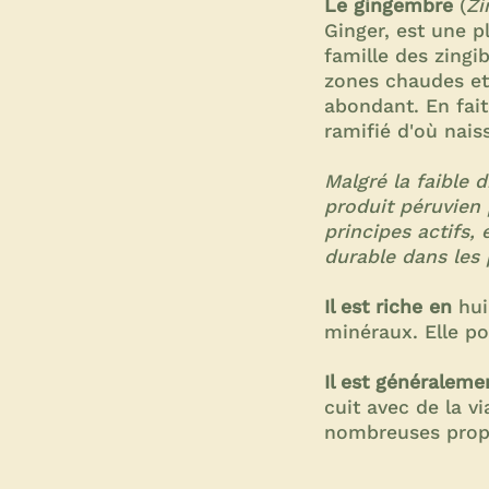
Le gingembre
(
Zi
Ginger, est une p
famille des zingib
zones chaudes et
abondant. En fait
ramifié d'où nais
Malgré la faible 
produit péruvien 
principes actifs
durable dans les 
Il est riche en
hui
minéraux. Elle po
Il est généraleme
cuit avec de la v
nombreuses propr