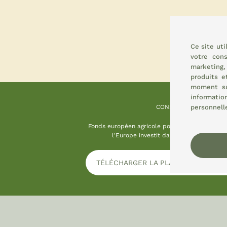
Ce site ut
votre con
marketing
produits e
moment 
informatio
personnelle
CONSEMI
Fonds européen agricole pour le développemen
l'Europe investit dans les zones rurale
TÉLÉCHARGER LA PLAQUE D'INFORM