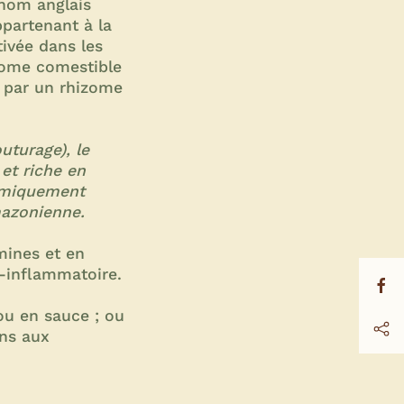
nom anglais
ppartenant à la
tivée dans les
zome comestible
e par un rhizome
uturage), le
 et riche en
nomiquement
mazonienne.
mines et en
i-inflammatoire.
ou en sauce ; ou
ons aux