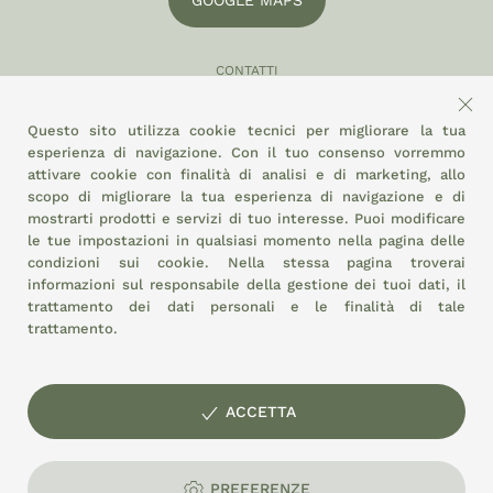
GOOGLE MAPS
CONTATTI
049 870 5121
Questo sito utilizza cookie tecnici per migliorare la tua
info@eltamiso.it
esperienza di navigazione. Con il tuo consenso vorremmo
attivare cookie con finalità di analisi e di marketing, allo
SOCIAL
scopo di migliorare la tua esperienza di navigazione e di
mostrarti prodotti e servizi di tuo interesse. Puoi modificare
le tue impostazioni in qualsiasi momento nella pagina delle
condizioni sui cookie.
Nella stessa pagina troverai
ADERIAMO A
informazioni sul responsabile della gestione dei tuoi dati, il
trattamento dei dati personali e le finalità di tale
trattamento.
ACCETTA
© EL TAMISO soc. coop. agricola Mercato Agroalimentare di
Padova - Stand 3/6 - P.I. e C.F.: 01897320287
PREFERENZE