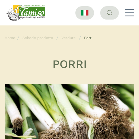
Home
Schede prodotto
Verdura
Porri
PORRI