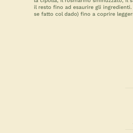
la cipolla, il rosmarino sminuzzato, il s
il resto fino ad esaurire gli ingredien
se fatto col dado) fino a coprire legger