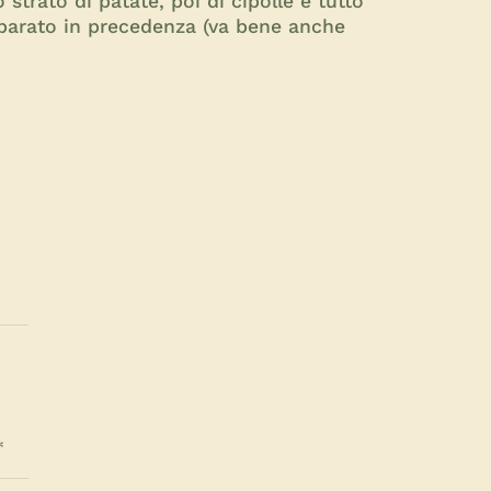
 strato di patate, poi di cipolle e tutto
preparato in precedenza (va bene anche