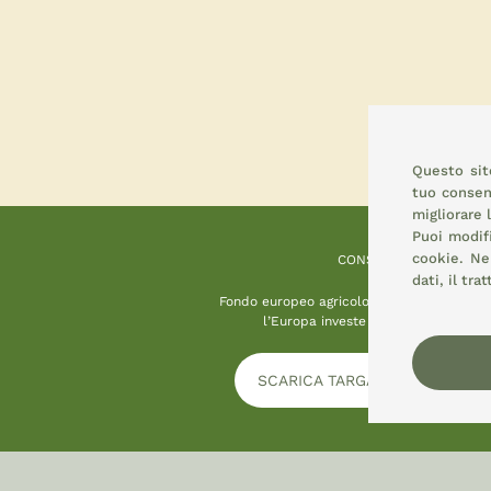
Questo sito
tuo consens
migliorare 
Puoi modif
cookie.
Nel
CONSEMI
dati, il tr
Fondo europeo agricolo per lo sviluppo ru
l’Europa investe nelle zone rurali
SCARICA TARGA INFORMATIVA