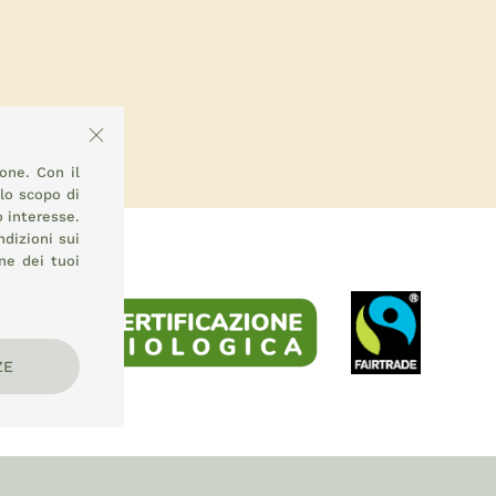
ione. Con il
llo scopo di
o interesse.
ndizioni sui
ne dei tuoi
ZE