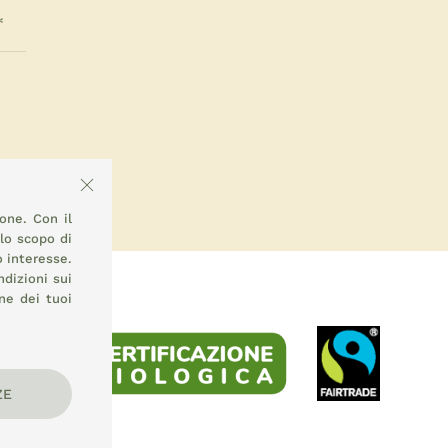
ione. Con il
llo scopo di
o interesse.
ndizioni sui
ne dei tuoi
ZE