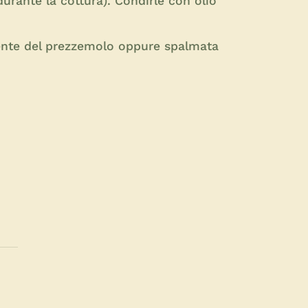
 durante la cottura). Condirle con olio
ente del prezzemolo oppure spalmata