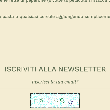
re le fette di peperone (a volte la pellicola si stacca
 pasta o qualsiasi cereale aggiungendo semplicem
ISCRIVITI ALLA NEWSLETTER