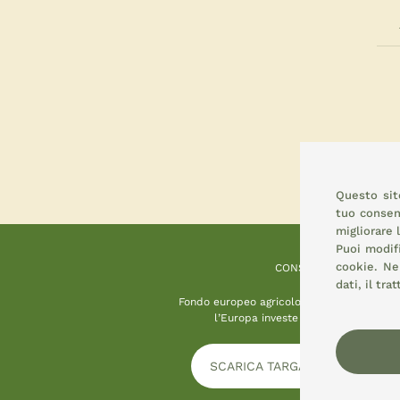
Questo sito
tuo consens
migliorare 
Puoi modif
cookie.
Nel
CONSEMI
dati, il tr
Fondo europeo agricolo per lo sviluppo ru
l’Europa investe nelle zone rurali
SCARICA TARGA INFORMATIVA