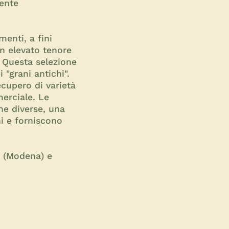
rente
enti, a fini
on elevato tenore
. Questa selezione
"grani antichi".
ecupero di varietà
erciale. Le
ne diverse, una
ni e forniscono
te (Modena) e