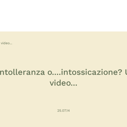
video...
intolleranza o....intossicazione?
video...
25.07.14