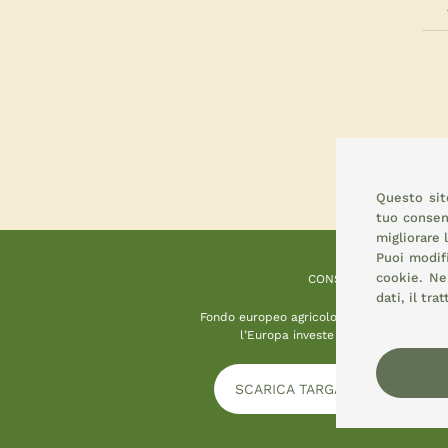
Questo sito
tuo consens
migliorare 
Puoi modif
cookie.
Nel
CONSEMI
dati, il tr
Fondo europeo agricolo per lo sviluppo ru
l’Europa investe nelle zone rurali
SCARICA TARGA INFORMATIVA