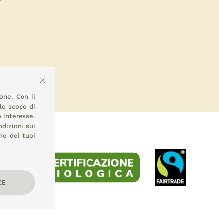
ione. Con il
llo scopo di
o interesse.
ndizioni sui
ne dei tuoi
ZE