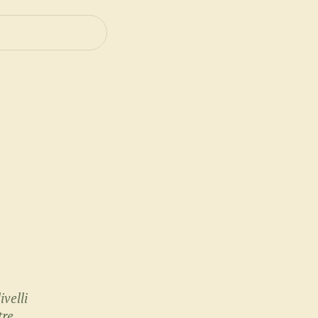
ivelli
e ...