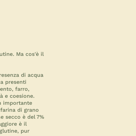
tine. Ma cos'è il
presenza di acqua
na presenti
ento, farro,
ità e coesione.
un importante
 farina di grano
ne secco è del 7%
ggiore è il
glutine, pur