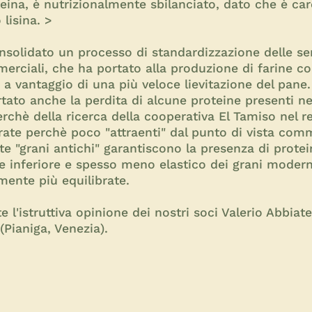
ina, è nutrizionalmente sbilanciato, dato che è ca
lisina. >
onsolidato un processo di standardizzazione delle sem
merciali, che ha portato alla produzione di farine c
o a vantaggio di una più veloce lievitazione del pane
ato anche la perdita di alcune proteine presenti nei 
rchè della ricerca della cooperativa El Tamiso nel r
ate perchè poco "attraenti" dal punto di vista comm
e "grani antichi" garantiscono la presenza di protei
ne inferiore e spesso meno elastico dei grani moder
amente più equilibrate.
e l'istruttiva opinione dei nostri soci Valerio Abbia
(Pianiga, Venezia).