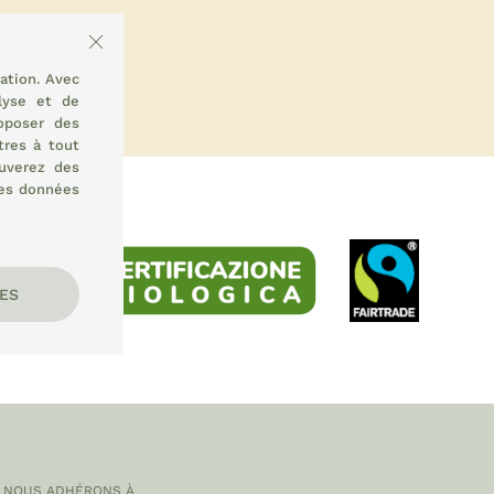
ation. Avec
lyse et de
oposer des
tres à tout
uverez des
des données
ES
NOUS ADHÉRONS À