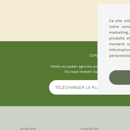
Ce site ut
votre con
marketing
produits e
moment 
informatio
CONSEMI
personnelle
Fonds européen agricole pour le développemen
l'Europe investit dans les zones rurale
TÉLÉCHARGER LA PLAQUE D'INFORM
ADRESSE
CONTACTS