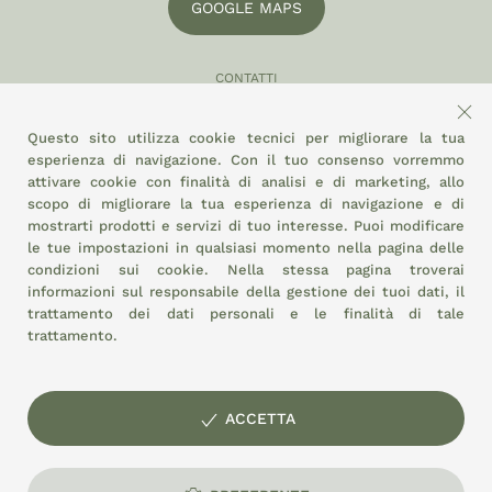
GOOGLE MAPS
CONTATTI
049 870 5121
Questo sito utilizza cookie tecnici per migliorare la tua
info@eltamiso.it
esperienza di navigazione. Con il tuo consenso vorremmo
attivare cookie con finalità di analisi e di marketing, allo
SOCIAL
scopo di migliorare la tua esperienza di navigazione e di
mostrarti prodotti e servizi di tuo interesse. Puoi modificare
le tue impostazioni in qualsiasi momento nella pagina delle
condizioni sui cookie.
Nella stessa pagina troverai
ADERIAMO A
informazioni sul responsabile della gestione dei tuoi dati, il
trattamento dei dati personali e le finalità di tale
trattamento.
ACCETTA
© EL TAMISO soc. coop. agricola Mercato Agroalimentare di
Padova - Stand 3/6 - P.I. e C.F.: 01897320287