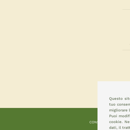
Questo sito
tuo consens
migliorare 
Puoi modif
cookie.
Nel
CONSEMI
dati, il tr