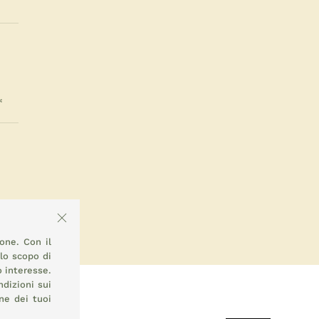
ione. Con il
llo scopo di
o interesse.
ndizioni sui
ne dei tuoi