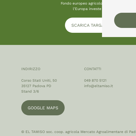
Fondo europeo agricolo per lo sviluppo ru
l’Europa investe nelle zone rurali
SCARICA TARGA INFORMATIVA
INDIRIZZO
CONTATTI
Corso Stati Uniti, 50
049 870 5121
35127 Padova PD
info@eltamiso.it
Stand 3/6
GOOGLE MAPS
© EL TAMISO soc. coop. agricola Mercato Agroalimentare di Padov