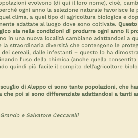
opolazioni evolvono (di qui il loro nome), cioè, cam
a perché ogni anno la selezione naturale favorisce le 
 quel clima, a quel tipo di agricoltura biologica e d
mente adattate al luogo dove sono coltivate.
Questo
ogico sia nelle condizioni di produrre ogni anno il p
no in una nuova località cambiano adattandosi a qu
re la straordinaria diversità che contengono le prote
o dei cereali, dalle infestanti – questo lo ha dimostra
minando l’uso della chimica (anche quella consentita 
ndo quindi più facile il compito dell’agricoltore bio
scuglio di Aleppo ci sono tante popolazioni, che ha
a che poi si sono differenziate adattandosi a tanti a
 Grando e Salvatore Ceccarelli