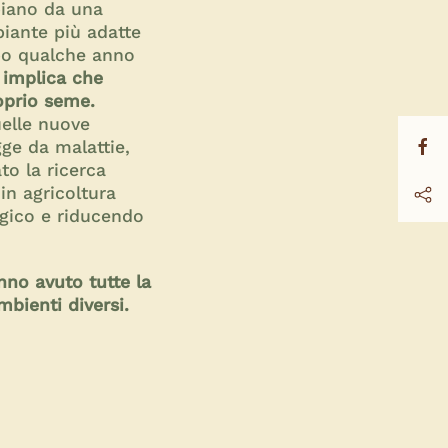
biano da una
piante più adatte
opo qualche anno
 implica che
roprio seme.
elle nuove
gge da malattie,
to la ricerca
in agricoltura
logico e riducendo
nno avuto tutte la
mbienti diversi.