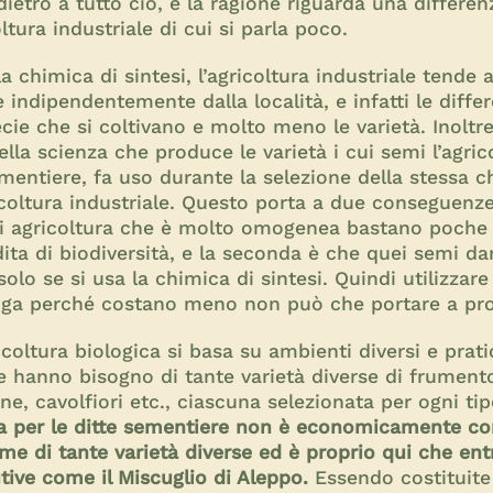
ietro a tutto ciò, e la ragione riguarda una differen
ltura industriale di cui si parla poco.
la chimica di sintesi, l’agricoltura industriale tende 
 indipendentemente dalla località, e infatti le diff
ecie che si coltivano e molto meno le varietà. Inoltr
ella scienza che produce le varietà i cui semi l’agri
ementiere, fa uso durante la selezione della stessa c
icoltura industriale. Questo porta a due conseguenze
di agricoltura che è molto omogenea bastano poche 
ta di biodiversità, e la seconda è che quei semi d
lo se si usa la chimica di sintesi. Quindi utilizzar
oga perché costano meno non può che portare a prod
ricoltura biologica si basa su ambienti diversi e prat
 hanno bisogno di tante varietà diverse di frument
e, cavolfiori etc., ciascuna selezionata per ogni tip
ia per le ditte sementiere non è economicamente c
e di tante varietà diverse ed è proprio qui che ent
tive come il Miscuglio di Aleppo.
Essendo costituite