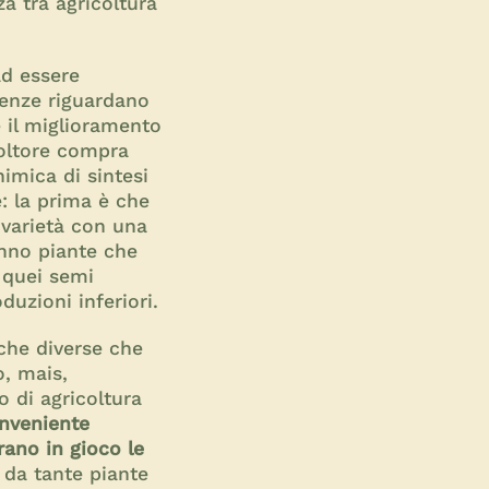
za tra agricoltura
ad essere
erenze riguardano
e il miglioramento
coltore compra
himica di sintesi
: la prima è che
varietà con una
anno piante che
e quei semi
uzioni inferiori.
iche diverse che
o, mais,
o di agricoltura
onveniente
rano in gioco le
 da tante piante