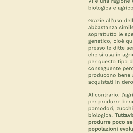
Vi è una ragione d
biologica e agrico
Grazie all’uso del
abbastanza simile
soprattutto le sp
genetico, cioè qu
presso le ditte s
che si usa in agr
per questo tipo 
conseguente perdi
producono bene so
acquistati in der
Al contrario, l’ag
per produrre bene
pomodori, zucchin
biologica.
Tuttav
produrre poco sem
popolazioni evolu