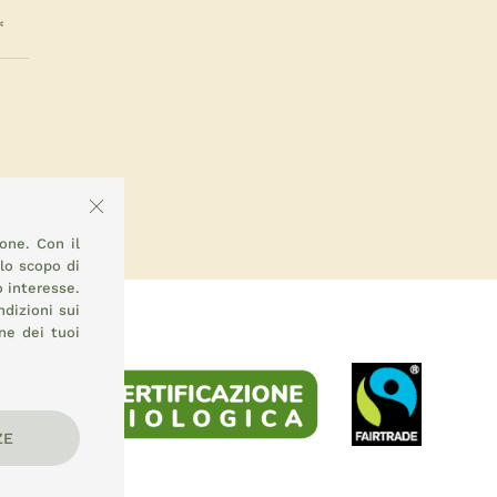
ione. Con il
llo scopo di
o interesse.
ndizioni sui
ne dei tuoi
ZE