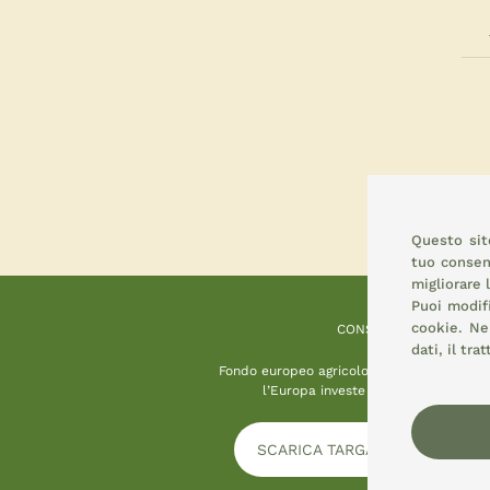
Questo sito
tuo consens
migliorare 
Puoi modif
cookie.
Nel
CONSEMI
dati, il tr
Fondo europeo agricolo per lo sviluppo ru
l’Europa investe nelle zone rurali
SCARICA TARGA INFORMATIVA