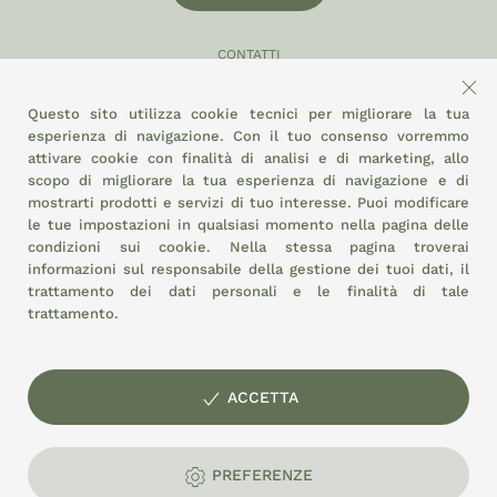
CONTATTI
049 870 5121
Questo sito utilizza cookie tecnici per migliorare la tua
info@eltamiso.it
esperienza di navigazione. Con il tuo consenso vorremmo
attivare cookie con finalità di analisi e di marketing, allo
SOCIAL
scopo di migliorare la tua esperienza di navigazione e di
mostrarti prodotti e servizi di tuo interesse. Puoi modificare
le tue impostazioni in qualsiasi momento nella pagina delle
condizioni sui cookie.
Nella stessa pagina troverai
ADERIAMO A
informazioni sul responsabile della gestione dei tuoi dati, il
trattamento dei dati personali e le finalità di tale
trattamento.
ACCETTA
© EL TAMISO soc. coop. agricola Mercato Agroalimentare di
Padova - Stand 3/6 - P.I. e C.F.: 01897320287
PREFERENZE