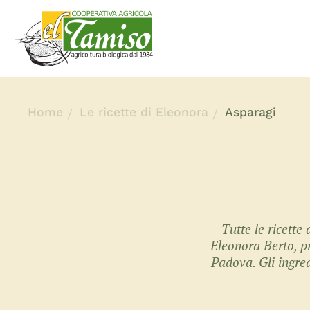
Home
Le ricette di Eleonora
Asparagi
Tutte le ricette
Eleonora Berto, p
Padova. Gli ingred