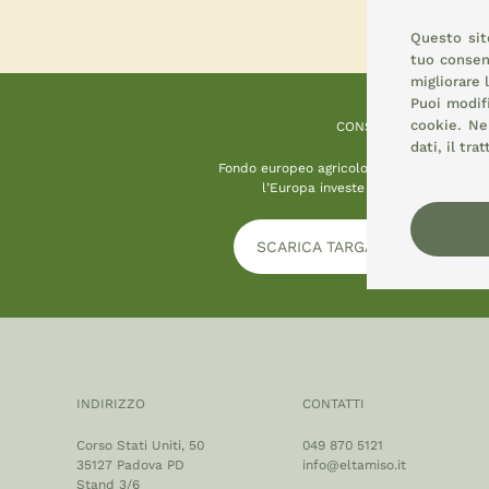
Questo sito
tuo consens
migliorare 
Puoi modif
cookie.
Nel
CONSEMI
dati, il tr
Fondo europeo agricolo per lo sviluppo ru
l’Europa investe nelle zone rurali
SCARICA TARGA INFORMATIVA
INDIRIZZO
CONTATTI
Corso Stati Uniti, 50
049 870 5121
35127 Padova PD
info@eltamiso.it
Stand 3/6