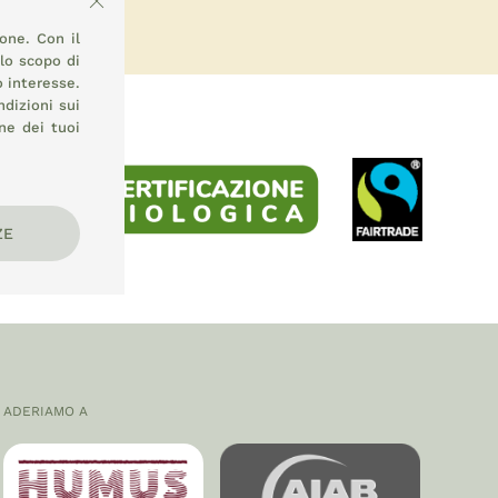
ione. Con il
llo scopo di
o interesse.
ndizioni sui
ne dei tuoi
ZE
ADERIAMO A