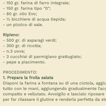
- 150 gr. farina di farro integrale;
- 150 gr. farina tipo "0";
- 80 gr. olio Evo;
- ½ bicchiere di acqua tiepida;
- un pizzico di sale.
Ripieno:
- 500 gr. di asparagi verdi;
- 300 gr. di ricotta;
- n.3 uova;
- 3 cucchiai di parmigiano grattugiato;
- pepe a piacimento.
PROCEDIMENTO:
1. Prepara la frolla salata
Disponi la farina a fontana su di una ciotola, aggiun
tutto con le mani, aggiungendo gradualmente l’ac
compatto e vellutato. Avvolgilo e lascialo riposare
per far rilassare il glutine e renderla perfetta da s