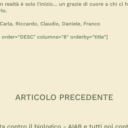
 realtà è solo l'inizio... un grazie di cuore a chi c
rlo.
 Carla, Riccardo, Claudio, Daniele, Franco
le" order="DESC" columns="8" orderby="title"]
ARTICOLO PRECEDENTE
a contro il biologico - AIAB e tutti noi cont