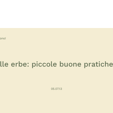
ono!
elle erbe: piccole buone pratich
05.07.13