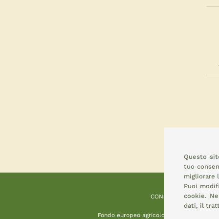
Questo sito
tuo consens
migliorare 
Puoi modif
cookie.
Nel
CONSEMI
dati, il tr
Fondo europeo agricolo per lo sviluppo ru