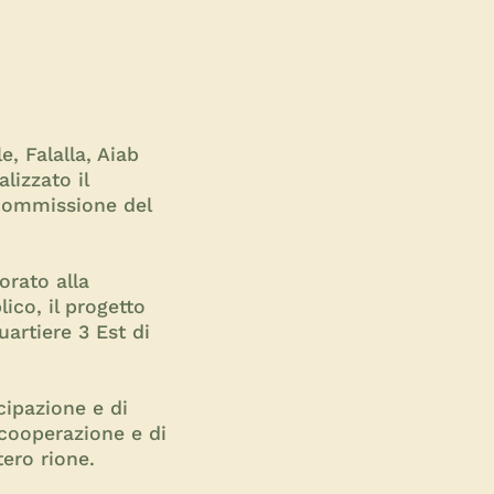
e, Falalla, Aiab
lizzato il
a commissione del
orato alla
ico, il progetto
quartiere 3 Est di
cipazione e di
 cooperazione e di
tero rione.