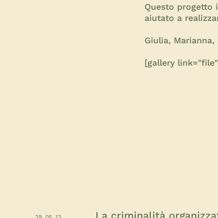
Questo progetto in
aiutato a realizza
Giulia, Marianna,
[gallery link="fi
La criminalità organizzat
29. 05. 13