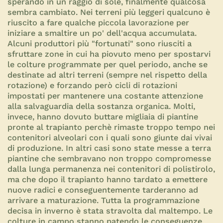
sperando in un raggio di sole, finalmente qualcosa
sembra cambiato. Nei terreni più leggeri qualcuno è
riuscito a fare qualche piccola lavorazione per
iniziare a smaltire un po' dell'acqua accumulata.
Alcuni produttori più "fortunati" sono riusciti a
sfruttare zone in cui ha piovuto meno per spostarvi
le colture programmate per quel periodo, anche se
destinate ad altri terreni (sempre nel rispetto della
rotazione) e forzando però cicli di rotazioni
impostati per mantenere una costante attenzione
alla salvaguardia della sostanza organica. Molti,
invece, hanno dovuto buttare migliaia di piantine
pronte al trapianto perchè rimaste troppo tempo nei
contenitori alveolari con i quali sono giunte dai vivai
di produzione. In altri casi sono state messe a terra
piantine che sembravano non troppo compromesse
dalla lunga permanenza nei contenitori di polistirolo,
ma che dopo il trapianto hanno tardato a emettere
nuove radici e conseguentemente tarderanno ad
arrivare a maturazione. Tutta la programmazione
decisa in inverno è stata stravolta dal maltempo. Le
colture in campo stanno patendo le conseguenze