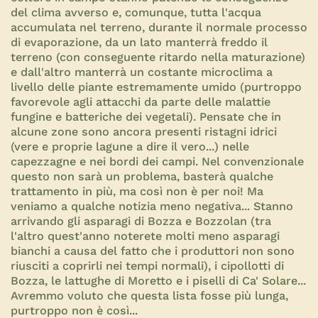
del clima avverso e, comunque, tutta l'acqua
accumulata nel terreno, durante il normale processo
di evaporazione, da un lato manterrà freddo il
terreno (con conseguente ritardo nella maturazione)
e dall'altro manterrà un costante microclima a
livello delle piante estremamente umido (purtroppo
favorevole agli attacchi da parte delle malattie
fungine e batteriche dei vegetali). Pensate che in
alcune zone sono ancora presenti ristagni idrici
(vere e proprie lagune a dire il vero...) nelle
capezzagne e nei bordi dei campi. Nel convenzionale
questo non sarà un problema, basterà qualche
trattamento in più, ma così non è per noi! Ma
veniamo a qualche notizia meno negativa... Stanno
arrivando gli asparagi di Bozza e Bozzolan (tra
l'altro quest'anno noterete molti meno asparagi
bianchi a causa del fatto che i produttori non sono
riusciti a coprirli nei tempi normali), i cipollotti di
Bozza, le lattughe di Moretto e i piselli di Ca' Solare...
Avremmo voluto che questa lista fosse più lunga,
purtroppo non è così...