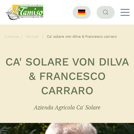
Zuhause
Partner
Ca' solare von dilva & francesco carraro
CA' SOLARE VON DILVA
& FRANCESCO
CARRARO
Azienda Agricola Ca' Solare