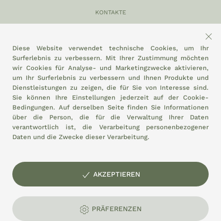
KONTAKTE
049 870 5121
info@eltamiso.it
Diese Website verwendet technische Cookies, um Ihr
Surferlebnis zu verbessern. Mit Ihrer Zustimmung möchten
SOZIAL
wir Cookies für Analyse- und Marketingzwecke aktivieren,
um Ihr Surferlebnis zu verbessern und Ihnen Produkte und
Dienstleistungen zu zeigen, die für Sie von Interesse sind.
Sie können Ihre Einstellungen jederzeit auf der
Cookie-
Bedingungen.
Auf derselben Seite finden Sie Informationen
WIR HALTEN UNS AN
über die Person, die für die Verwaltung Ihrer Daten
verantwortlich ist, die Verarbeitung personenbezogener
Daten und die Zwecke dieser Verarbeitung.
AKZEPTIEREN
© El Tamiso landwirtschaftliche Genossenschaft
Lebensmittelmarkt in Padua - Stand 3/6 - P.I. und Steuernummer:
01897320287
PRÄFERENZEN
Datenschutz
Cookies