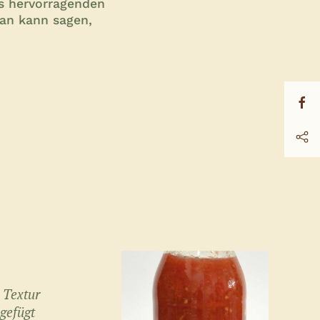
es hervorragenden
man kann sagen,
 Textur
ugefügt