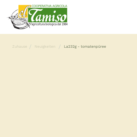
Zuhause
Neuigkeiten
La232g - tomatenpüree