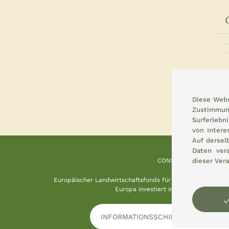
Diese Webs
Zustimmun
Surferlebn
von Intere
Auf dersel
Daten ver
dieser Vera
CONSEMI
Europäischer Landwirtschaftsfonds für die Entwicklung d
Europa investiert in ländliche Gebiete
INFORMATIONSSCHILD HERUNTERL