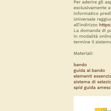
Per aderire gli a
esclusivamente a
informatico predis
Universale raggiu
all’indirizzo
https
La domanda di pa
in modalità online
termine il siste
Materiali:
bando
guida al bando
elementi essenzia
sistema di selez
spid guida amesc