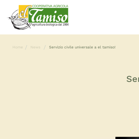
Home
News
Servizio civile universale a el tamiso!
Ser