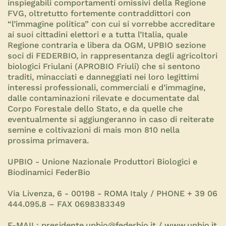
inspiegabili comportamenti omissivi della Regione
FVG, oltretutto fortemente contraddittori con
“l’immagine politica” con cui si vorrebbe accreditare
ai suoi cittadini elettori e a tutta l’Italia, quale
Regione contraria e libera da OGM, UPBIO sezione
soci di FEDERBIO, in rappresentanza degli agricoltori
biologici Friulani (APROBIO Friuli) che si sentono
traditi, minacciati e danneggiati nei loro legittimi
interessi professionali, commerciali e d’immagine,
dalle contaminazioni rilevate e documentate dal
Corpo Forestale dello Stato, e da quelle che
eventualmente si aggiungeranno in caso di reiterate
semine e coltivazioni di mais mon 810 nella
prossima primavera.
UPBIO - Unione Nazionale Produttori Biologici e
Biodinamici FederBio
Via Livenza, 6 - 00198 - ROMA Italy / PHONE + 39 06
444.095.8 – FAX 0698383349
E-MAIL: presidente.upbio@federbio.it / www.upbio.it