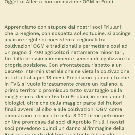
Oggetto: Allerta contaminazione OGM in Friuli
Apprendiamo con stupore dai nostri soci Friulani
che la Regione, con sospetta sollecitudine, si accinge
a varare regole di coesistenza regionali fra
coltivazioni OGM e tradizionali e permettere così ad
un pugno di 400 agricoltori nettamente minoritari,
fin dalla prossima imminente semina di legalizzare la
propria posizione. Con sfrontatezza rispetto a un
decreto interministeriale che ne vieta la coltivazione
in tutta Italia per 18 mesi. Prendiamo quindi atto che
in FVG si vuole forzatamente creare un Italiano, a
primo territorio promiscuo tutto svantaggio della
maggioranza dei coltivatori Friulani, in primis quelli
biologici, oltre che della maggior parte dei fruitori
finali avversi al cibo e alle coltivazioni OGM come
dimostrano le raccolte nella 8.000 firme petizione
on line promossa dai soci di Aprobio Friuli. I nostri
soci prevedono quindi un danno all’immagine della
Regione da parte del turista attento (che vede