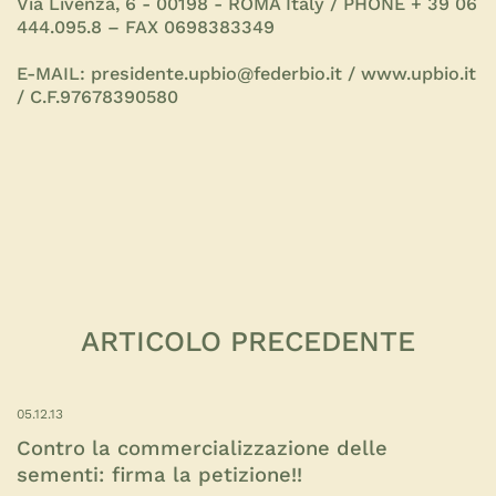
Via Livenza, 6 - 00198 - ROMA Italy / PHONE + 39 06
444.095.8 – FAX 0698383349
E-MAIL: presidente.upbio@federbio.it / www.upbio.it
/ C.F.97678390580
ARTICOLO PRECEDENTE
05.12.13
Contro la commercializzazione delle
sementi: firma la petizione!!