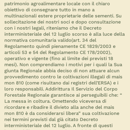
patrimonio agroalimentare locale con il chiaro
obiettivo di consegnare tutto in mano a
multinazionali estere proprietarie delle sementi. Su
sollecitazione dei nostri soci e dopo consultazione
con i nostri legali, riteniamo che il Decreto
interministeriale del 12 luglio scorso è alla luce della
normativa comunitaria valido(art. 34 del
Regolamento quindi pienamente CE 1829/2003 e
articoli 53 e 54 del Regolamento CE 178/2002),
operativo e vigente (fino al limite dei previsti 18
mesi). Non comprendiamo i motivi per i quali la Sua
giunta Regionale abbia deciso di non attuare alcun
provvedimento contro le coltivazioni illegali di mais
mon 810 (come risultano dai registri dell’ERSA) e i
loro responsabili. Addirittura Il Servizio del Corpo
Forestale Regionale garantisce ai perseguibili che: “
La messa in coltura. Omettendo viceversa di
ricordare e ribadire il divieto alla anche del mais
mon 810 è da considerarsi libera” sua coltivazione
nei termini previsti dal già citato Decreto
interministeriale del 12 luglio. A fronte di questi