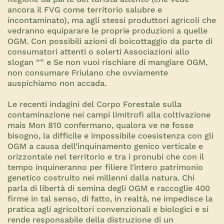
ancora il FVG come territorio salubre e
incontaminato), ma agli stessi produttori agricoli che
vedranno equiparare le proprie produzioni a quelle
OGM. Con possibili azioni di boicottaggio da parte di
consumatori attenti o solerti Associazioni allo
slogan “” e Se non vuoi rischiare di mangiare OGM,
non consumare Friulano che ovviamente
auspichiamo non accada.
Le recenti indagini del Corpo Forestale sulla
contaminazione nei campi limitrofi alla coltivazione
mais Mon 810 confermano, qualora ve ne fosse
bisogno, la difficile e impossibile coesistenza con gli
OGM a causa dell’inquinamento genico verticale e
orizzontale nel territorio e tra i pronubi che con il
tempo inquineranno per filiere l’intero patrimonio
genetico costruito nei millenni dalla natura. Chi
parla di libertà di semina degli OGM e raccoglie 400
firme in tal senso, di fatto, in realtà, ne impedisce la
pratica agli agricoltori convenzionali e biologici e si
rende responsabile della distruzione di un