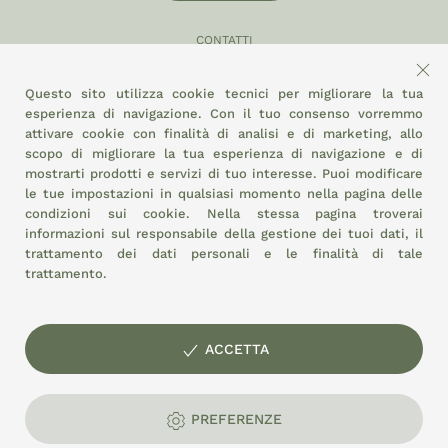
CONTATTI
049 870 5121
Questo sito utilizza cookie tecnici per migliorare la tua
info@eltamiso.it
esperienza di navigazione. Con il tuo consenso vorremmo
attivare cookie con finalità di analisi e di marketing, allo
SOCIAL
scopo di migliorare la tua esperienza di navigazione e di
mostrarti prodotti e servizi di tuo interesse. Puoi modificare
le tue impostazioni in qualsiasi momento nella pagina delle
condizioni sui cookie.
Nella stessa pagina troverai
ADERIAMO A
informazioni sul responsabile della gestione dei tuoi dati, il
trattamento dei dati personali e le finalità di tale
trattamento.
ACCETTA
© EL TAMISO soc. coop. agricola Mercato Agroalimentare di
Padova - Stand 3/6 - P.I. e C.F.: 01897320287
PREFERENZE
Privacy
Cookie