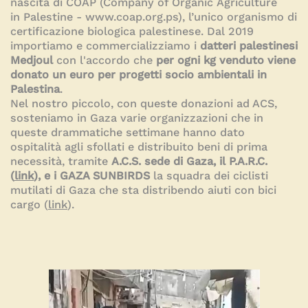
nascita di COAP (Company of Organic Agriculture
in Palestine -
www.coap.org.ps
), l’unico organismo di
certificazione biologica palestinese. Dal 2019
importiamo e commercializziamo i
datteri palestinesi
Medjoul
con l'accordo che
per ogni kg venduto viene
donato un euro per progetti socio ambientali in
Palestina
.
Nel nostro piccolo, con queste donazioni ad ACS,
sosteniamo in Gaza varie organizzazioni che in
queste drammatiche settimane hanno dato
ospitalità agli sfollati e distribuito beni di prima
necessità,
tramite
A.C.S. sede di Gaza, il
P.A.R.C
.
(
link
), e i GAZA SUNBIRDS
la squadra dei ciclisti
mutilati di Gaza che sta distribendo aiuti con bici
cargo (
link
).