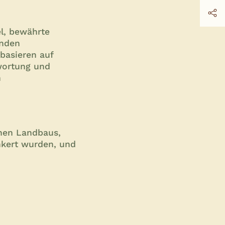
el, bewährte
enden
basieren auf
wortung und
n
chen Landbaus,
nkert wurden, und