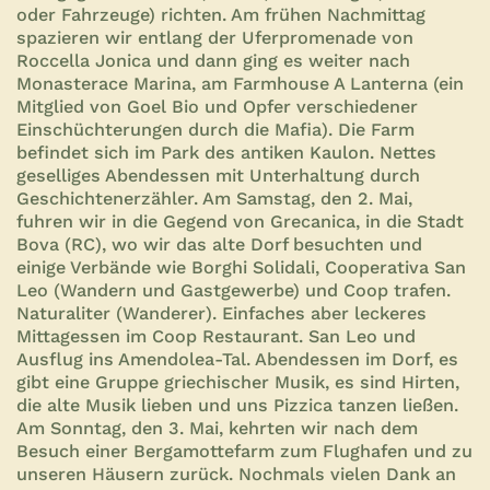
oder Fahrzeuge) richten. Am frühen Nachmittag
spazieren wir entlang der Uferpromenade von
Roccella Jonica und dann ging es weiter nach
Monasterace Marina, am Farmhouse A Lanterna (ein
Mitglied von Goel Bio und Opfer verschiedener
Einschüchterungen durch die Mafia). Die Farm
befindet sich im Park des antiken Kaulon. Nettes
geselliges Abendessen mit Unterhaltung durch
Geschichtenerzähler. Am Samstag, den 2. Mai,
fuhren wir in die Gegend von Grecanica, in die Stadt
Bova (RC), wo wir das alte Dorf besuchten und
einige Verbände wie Borghi Solidali, Cooperativa San
Leo (Wandern und Gastgewerbe) und Coop trafen.
Naturaliter (Wanderer). Einfaches aber leckeres
Mittagessen im Coop Restaurant. San Leo und
Ausflug ins Amendolea-Tal. Abendessen im Dorf, es
gibt eine Gruppe griechischer Musik, es sind Hirten,
die alte Musik lieben und uns Pizzica tanzen ließen.
Am Sonntag, den 3. Mai, kehrten wir nach dem
Besuch einer Bergamottefarm zum Flughafen und zu
unseren Häusern zurück. Nochmals vielen Dank an