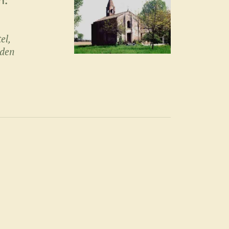
n:
el,
 den