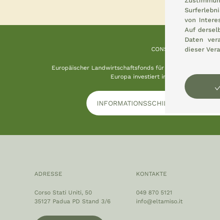
Zustimmun
Surferlebn
von Intere
Auf dersel
Daten ver
dieser Vera
CONSEMI
Europäischer Landwirtschaftsfonds für die Entwicklung d
Europa investiert in ländliche Gebiete
INFORMATIONSSCHILD HERUNTERL
ADRESSE
KONTAKTE
Corso Stati Uniti, 50
049 870 5121
35127 Padua PD Stand 3/6
info@eltamiso.it